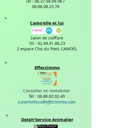
Tél :
06.37.58.09.98
/
06.66.08.25.76
Camo'elle et lui
Salon de coiffure
Tél :
02.99.91.86.23
2 espace Clos du Pont, CAMOËL
Effectimmo
Conseiller en immobilier
Tél :
06.86.82.02.49
a.panhelleux@effectimmo.com
Delph'Service Animalier