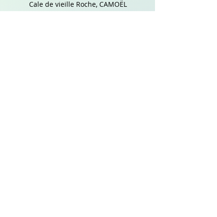
Cale de vieille Roche, CAMOËL
Chauffage /
Climatisation
Quentin MATZ
Tél :
06.65.42.60.67
32 Rue Paul Ladmirault,
CAMOËL
Les Idées du Large
Conciergerie
Lucille TOSSER
Tél :
06.85.36.89.99
Valentine GIRARD