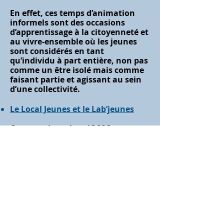
En effet, ces temps d’animation
informels sont des occasions
d’apprentissage à la citoyenneté et
au vivre-ensemble où les jeunes
sont considérés en tant
qu’individu à part entière, non pas
comme un être isolé mais comme
faisant partie et agissant au sein
d’une collectivité.
Le Local Jeunes et le Lab’jeunes
Contact : Jonathan JOSSO
Téléphone : 06.60.07.99.13
Courriel :
jonathan.josso@lafede.fr
Mentions légales